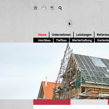
Home
Unternehmen
Leistungen
Referen
Hochbau
Tiefbau
Werterhaltung
Gartenb