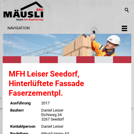
NAVIGATION
MFH Leiser Seedorf,
Hinterlüftete Fassade
Faserzementpl.
Ausführung
2017
Bauherr
Daniel Leiser
Eichiweg 34
3267 Seedorf
Kontaktperson
Daniel Leiser
Bauleitung
Mäusli Immo AG