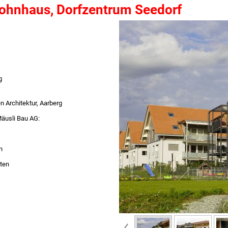
hnhaus, Dorfzentrum Seedorf
g
n Architektur, Aarberg
Mäusli Bau AG:
n
ten